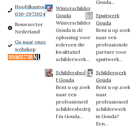
Gouda...
Hoofdkantoor:
Winterschilder
030-2072024
Gouda
Spuitwerk
Winterschilder
Gouda
Bouwsector
Gouda is dé
Bent u op zoek
Nederland
oplossing voor
naar een
Ga naar onze
iedereen die
professionele
webshop
kwalitatief
partner voor
schilderwerk...
spuitwerk...
Schildersbedrij
Schilderwerk
f Gouda
Gouda
Bent u op zoek
Bent u op zoek
naar een
naar
professioneel
professioneel
schildersbedrij
schilderwerk
f in Gouda...
in Gouda?
Een...