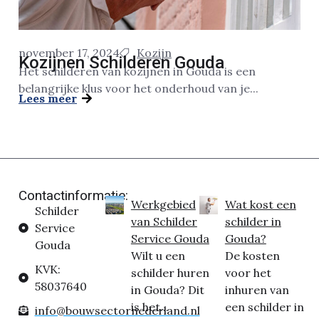
november 17, 2024
Kozijn
Kozijnen Schilderen Gouda
Het schilderen van kozijnen in Gouda is een
belangrijke klus voor het onderhoud van je...
Lees meer
Contactinformatie:
Werkgebied
Wat kost een
Schilder
van Schilder
schilder in
Service
Service Gouda
Gouda?
Gouda
Wilt u een
De kosten
KVK:
schilder huren
voor het
58037640
in Gouda? Dit
inhuren van
is het...
een schilder in
info@bouwsectornederland.nl