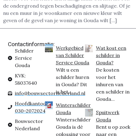
de ondergrond tegen beschadigingen en slijtage. Of je
nu een muur in je woonkamer een nieuwe kleur wilt
geven of de gevel van je woning in Gouda wilt […]
Contactinformatie:
Werkgebied
Wat kost een
Schilder
van Schilder
schilder in
Service
Service Gouda
Gouda?
Gouda
Wilt u een
De kosten
KVK:
schilder huren
voor het
58037640
in Gouda? Dit
inhuren van
is het...
een schilder in
info@bouwsectornederland.nl
Gouda...
Hoofdkantoor:
Winterschilder
030-2072024
Gouda
Spuitwerk
Winterschilder
Gouda
Bouwsector
Gouda is dé
Bent u op zoek
Nederland
oplossing voor
naar een