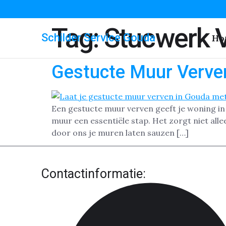
Tag:
Stucwerk 
Schilder Service Gouda
Ho
Gestucte Muur Verv
Een gestucte muur verven geeft je woning in 
muur een essentiële stap. Het zorgt niet alle
door ons je muren laten sauzen […]
Contactinformatie: