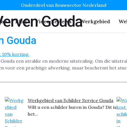
Onderdeel van Bouwsector Nederland
Verven Gouda
me
Blog
Video Reviews
Werkgebied
We
en Gouda
Gouda een strakke en moderne uitstraling. Om die uitstral
en voor een prachtige afwerking, maar beschermt het stucwe
Werkgebied van Schilder Service Gouda
Wilt u een schilder huren in Gouda? Dit is
het...