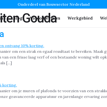
Onderdeel van Bouwsector Nederland
iten Gouda
me
Blog
Video Reviews
Werkgebied
We
a
 manier om een strak en egaal resultaat te bereiken. Maak 
van een frisse laag verf of een bestaande woning wilt opk
als […]
manier om je muren of plafonds te voorzien van een strakke
t onze geavanceerde apparatuur en jarenlange ervaring zor