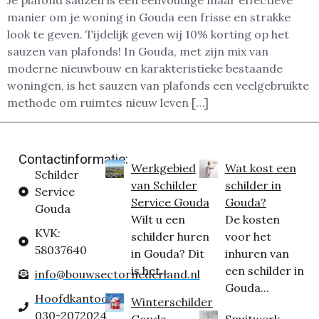
Je plafond sauzen is een eenvoudige maar effectieve
manier om je woning in Gouda een frisse en strakke
look te geven. Tijdelijk geven wij 10% korting op het
sauzen van plafonds! In Gouda, met zijn mix van
moderne nieuwbouw en karakteristieke bestaande
woningen, is het sauzen van plafonds een veelgebruikte
methode om ruimtes nieuw leven […]
Contactinformatie:
Werkgebied
Wat kost een
Schilder
van Schilder
schilder in
Service
Service Gouda
Gouda?
Gouda
Wilt u een
De kosten
KVK:
schilder huren
voor het
58037640
in Gouda? Dit
inhuren van
is het...
een schilder in
info@bouwsectornederland.nl
Gouda...
Hoofdkantoor:
Winterschilder
030-2072024
Gouda
Spuitwerk