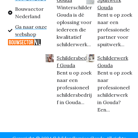
Winterschilder
Gouda
Bouwsector
Gouda is dé
Bent u op zoek
Nederland
oplossing voor
naar een
Ga naar onze
iedereen die
professionele
webshop
kwalitatief
partner voor
schilderwerk...
spuitwerk...
Schildersbedrij
Schilderwerk
f Gouda
Gouda
Bent u op zoek
Bent u op zoek
naar een
naar
professioneel
professioneel
schildersbedrij
schilderwerk
f in Gouda...
in Gouda?
Een...