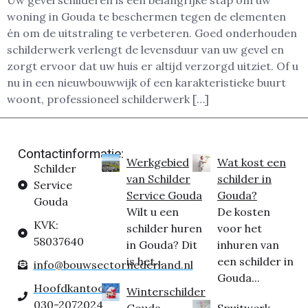
Uw gevel schilderen is een belangrijke stap om uw
woning in Gouda te beschermen tegen de elementen
én om de uitstraling te verbeteren. Goed onderhouden
schilderwerk verlengt de levensduur van uw gevel en
zorgt ervoor dat uw huis er altijd verzorgd uitziet. Of u
nu in een nieuwbouwwijk of een karakteristieke buurt
woont, professioneel schilderwerk […]
Contactinformatie:
Werkgebied
Wat kost een
Schilder
van Schilder
schilder in
Service
Service Gouda
Gouda?
Gouda
Wilt u een
De kosten
KVK:
schilder huren
voor het
58037640
in Gouda? Dit
inhuren van
is het...
een schilder in
info@bouwsectornederland.nl
Gouda...
Hoofdkantoor:
Winterschilder
030-2072024
Gouda
Spuitwerk