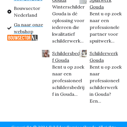
Winterschilder
Gouda
Bouwsector
Gouda is dé
Bent u op zoek
Nederland
oplossing voor
naar een
Ga naar onze
iedereen die
professionele
webshop
kwalitatief
partner voor
schilderwerk...
spuitwerk...
Schildersbedrij
Schilderwerk
f Gouda
Gouda
Bent u op zoek
Bent u op zoek
naar een
naar
professioneel
professioneel
schildersbedrij
schilderwerk
f in Gouda...
in Gouda?
Een...