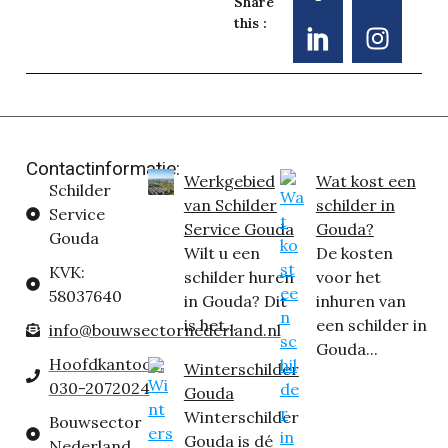
Share
this :
Contactinformatie:
Werkgebied
Wat kost een
Schilder
van Schilder
schilder in
Service
Service Gouda
Gouda?
Gouda
Wilt u een
De kosten
KVK:
schilder huren
voor het
58037640
in Gouda? Dit
inhuren van
is het...
een schilder in
info@bouwsectornederland.nl
Gouda...
Hoofdkantoor:
Winterschilder
030-2072024
Gouda
Winterschilder
Bouwsector
Gouda is dé
Nederland