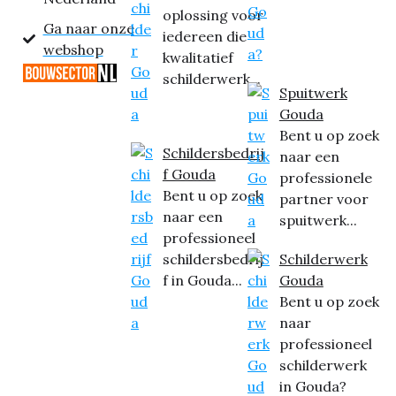
oplossing voor
Ga naar onze
iedereen die
webshop
kwalitatief
schilderwerk...
Spuitwerk
Gouda
Bent u op zoek
Schildersbedrij
naar een
f Gouda
professionele
Bent u op zoek
partner voor
naar een
spuitwerk...
professioneel
schildersbedrij
Schilderwerk
f in Gouda...
Gouda
Bent u op zoek
naar
professioneel
schilderwerk
in Gouda?